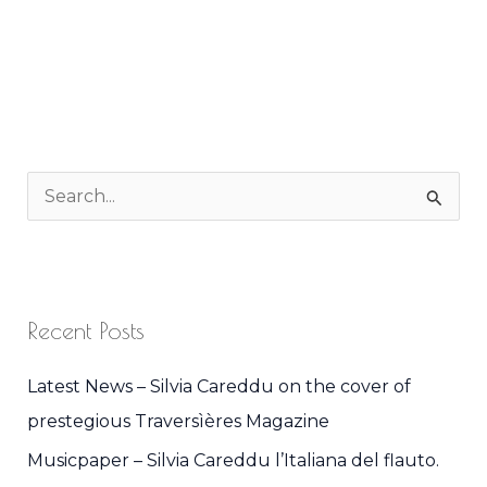
S
e
a
r
Recent Posts
c
h
Latest News – Silvia Careddu on the cover of
f
prestegious Traversìères Magazine
o
Musicpaper – Silvia Careddu l’Italiana del flauto.
r